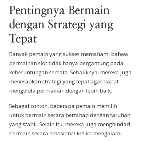
Pentingnya Bermain
dengan Strategi yang
Tepat
Banyak pemain yang sukses memahami bahwa
permainan slot tidak hanya bergantung pada
keberuntungan semata. Sebaliknya, mereka juga
menerapkan strategi yang tepat agar dapat
mengelola permainan dengan lebih baik.
Sebagai contoh, beberapa pemain memilih
untuk bermain secara bertahap dengan taruhan
yang stabil. Selain itu, mereka juga menghindari
bermain secara emosional ketika mengalami