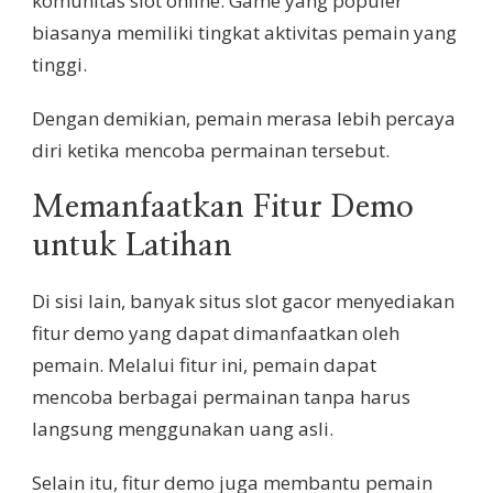
komunitas slot online. Game yang populer
biasanya memiliki tingkat aktivitas pemain yang
tinggi.
Dengan demikian, pemain merasa lebih percaya
diri ketika mencoba permainan tersebut.
Memanfaatkan Fitur Demo
untuk Latihan
Di sisi lain, banyak situs slot gacor menyediakan
fitur demo yang dapat dimanfaatkan oleh
pemain. Melalui fitur ini, pemain dapat
mencoba berbagai permainan tanpa harus
langsung menggunakan uang asli.
Selain itu, fitur demo juga membantu pemain