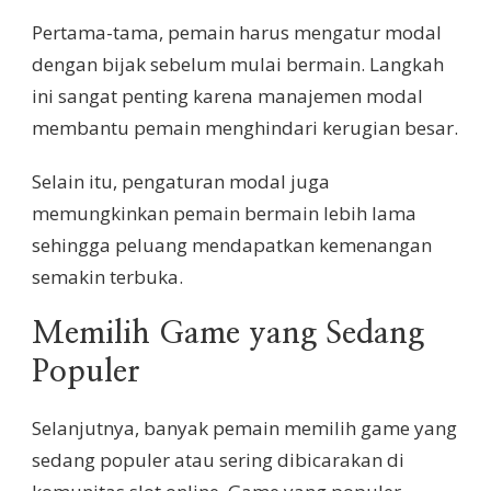
Pertama-tama, pemain harus mengatur modal
dengan bijak sebelum mulai bermain. Langkah
ini sangat penting karena manajemen modal
membantu pemain menghindari kerugian besar.
Selain itu, pengaturan modal juga
memungkinkan pemain bermain lebih lama
sehingga peluang mendapatkan kemenangan
semakin terbuka.
Memilih Game yang Sedang
Populer
Selanjutnya, banyak pemain memilih game yang
sedang populer atau sering dibicarakan di