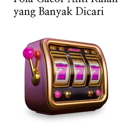
yang Banyak Dicari