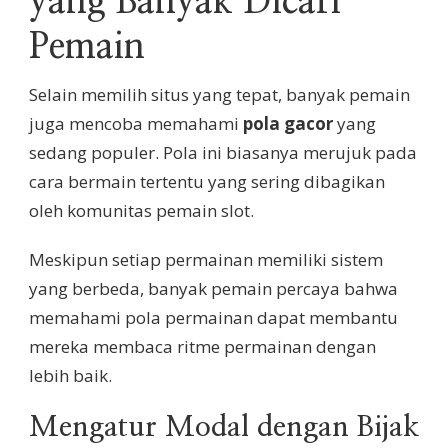
yang Banyak Dicari
Pemain
Selain memilih situs yang tepat, banyak pemain
juga mencoba memahami
pola gacor
yang
sedang populer. Pola ini biasanya merujuk pada
cara bermain tertentu yang sering dibagikan
oleh komunitas pemain slot.
Meskipun setiap permainan memiliki sistem
yang berbeda, banyak pemain percaya bahwa
memahami pola permainan dapat membantu
mereka membaca ritme permainan dengan
lebih baik.
Mengatur Modal dengan Bijak