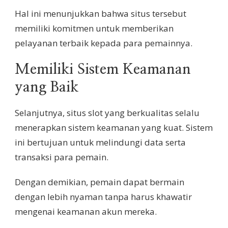
Hal ini menunjukkan bahwa situs tersebut
memiliki komitmen untuk memberikan
pelayanan terbaik kepada para pemainnya.
Memiliki Sistem Keamanan
yang Baik
Selanjutnya, situs slot yang berkualitas selalu
menerapkan sistem keamanan yang kuat. Sistem
ini bertujuan untuk melindungi data serta
transaksi para pemain.
Dengan demikian, pemain dapat bermain
dengan lebih nyaman tanpa harus khawatir
mengenai keamanan akun mereka.