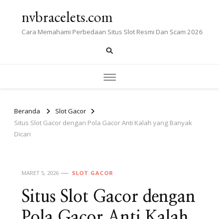
nvbracelets.com
Cara Memahami Perbedaan Situs Slot Resmi Dan Scam 2026
Beranda
Slot Gacor
Situs Slot Gacor dengan Pola Gacor Anti Kalah yang Banyak
Dicari
MARET 5, 2026
SLOT GACOR
Situs Slot Gacor dengan
Pola Gacor Anti Kalah