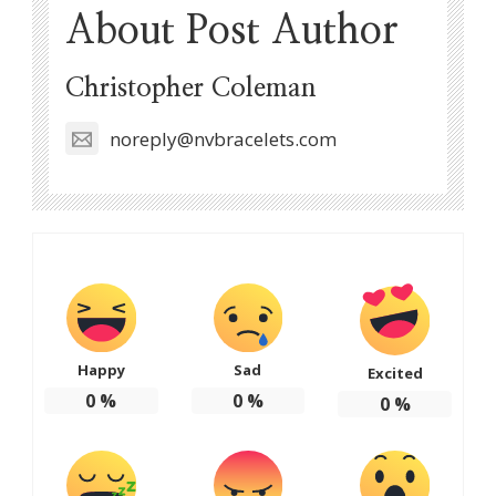
About Post Author
Christopher Coleman
noreply@nvbracelets.com
Happy
Sad
Excited
0
%
0
%
0
%